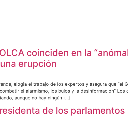
Cabildo
Canarias
El Mentidero
Gorona
VOLCA coinciden en la “anómal
 una erupción
iranda, elogia el trabajo de los expertos y asegura que “el
ra combatir el alarmismo, los bulos y la desinformación” L
riando, aunque no hay ningún […]
presidenta de los parlamentos