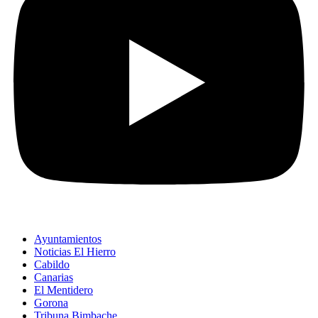
Ayuntamientos
Noticias El Hierro
Cabildo
Canarias
El Mentidero
Gorona
Tribuna Bimbache