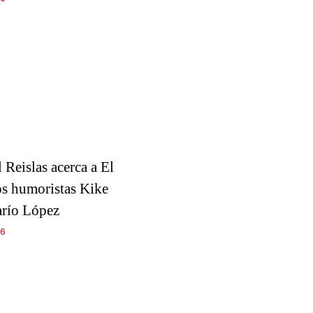
l Reislas acerca a El
os humoristas Kike
arío López
26