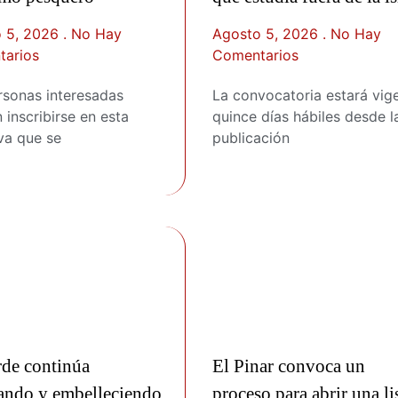
 5, 2026
No Hay
Agosto 5, 2026
No Hay
arios
Comentarios
rsonas interesadas
La convocatoria estará vig
inscribirse en esta
quince días hábiles desde l
iva que se
publicación
rde continúa
El Pinar convoca un
ando y embelleciendo
proceso para abrir una li