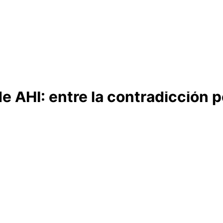
Cabildo
Canarias
El Mentidero
Gorona
 AHI: entre la contradicción polí