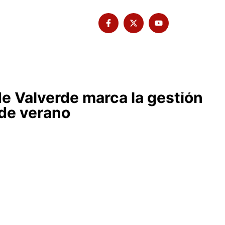
Tribuna Bimbache
Deporte
e Valverde marca la gestión
A
 de verano