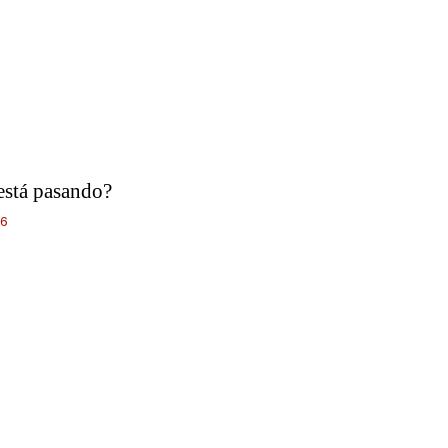
está pasando?
26