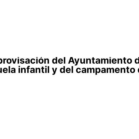
Cabildo
Canarias
El Mentidero
Gorona
provisación del Ayuntamiento d
uela infantil y del campamento