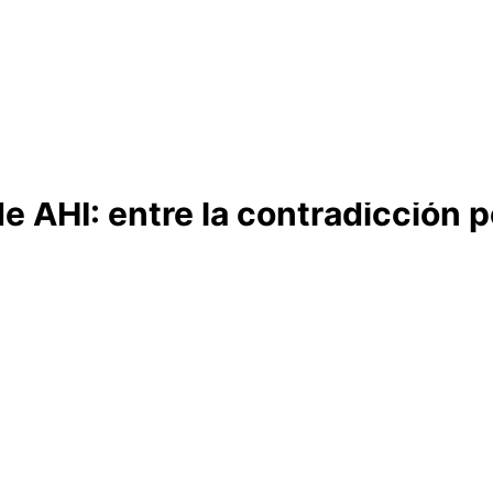
Cabildo
Canarias
El Mentidero
Gorona
 AHI: entre la contradicción polí