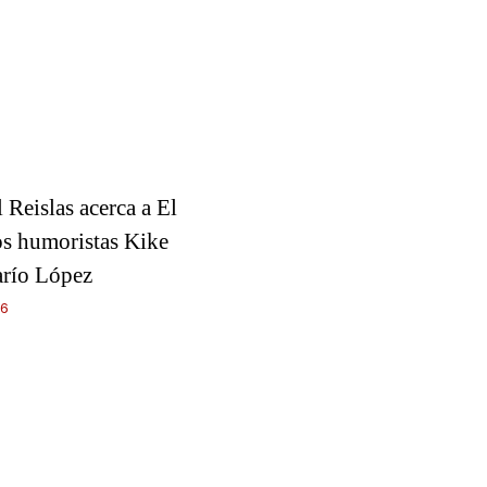
l Reislas acerca a El
os humoristas Kike
arío López
26