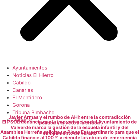
Ayuntamientos
Noticias El Hierro
Cabildo
Canarias
El Mentidero
Gorona
Tribuna Bimbache
Javier Armas y el rumbo de AHI: entre la contradicción
Deporte
El PSOE denuncia que la improvisación del Ayuntamiento de
política y el veto a la crítica
Valverde marca la gestión de la escuela infantil y del
Asamblea Herreña solicita un Pleno Extraordinario para que el
campamento de verano
Cabildo financie al 100 % y ejecute las obras de emergencia