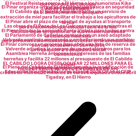
El Festival Reislas acerca a El Hierro a los humoristas Kike
del Pozo de Las Calcosas
El Pinar organiza un curso de formación básica en seguridad
¿Qué nos está pasando?
Pérez y Darío López
El Cabildo de El Hierro pone en marcha un servicio de
en el ámbito marítimo pesquero
extracción de miel para facilitar el trabajo a los apicultores de
El Pinar abre el plazo de solicitud de ayudas al transporte
la isla
Las obras de El Pozo de Las Calcosas avanzan mientras el
para el alumnado que estudia fuera de la isla
El Pinar impulsa la campaña Punto Violeta para luchar contra
Cabildo sigue sin gestionar la subvención aprobada
El Parlamento de Canarias contará con un aseo adaptado
la violencia machista
Valverde continúa mejorando y embelleciendo sus pueblos
para personas ostomizadas para avanzar en la accesibilidad
El Pinar convoca un proceso para abrir una lista de reserva de
con una actuación en San Andrés
Valverde adjudica la compra de un portaféretros para los
un trabajador o trabajadora social
Asamblea Herreña antepone los intereses de las familias
cementerios
herreñas y facilita 22 millones al presupuesto de El Cabildo
EL CABILDO LOGRA DESBLOQUEAR 22 MILLONES PARA EL
Insular
El Pleno del Cabildo de El Hierro aprueba la modificación de
La transmutación de la tierra en oro
HIERRO FRENTE AL VOTO EN CONTRA DE AHI
Educación inaugurará el curso escolar 2026/27 en el CEIP
crédito de más de 22 millones de euros bloqueada desde abril
Tigaday, en El Hierro