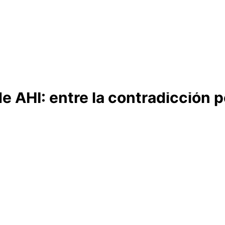
Cabildo
Canarias
El Mentidero
Gorona
 AHI: entre la contradicción polí