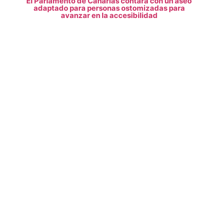
El Parlamento de Canarias contará con un aseo
adaptado para personas ostomizadas para
avanzar en la accesibilidad