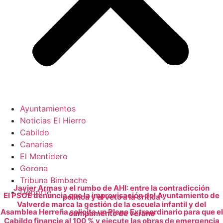
Ayuntamientos
Noticias El Hierro
Cabildo
Canarias
El Mentidero
Gorona
Tribuna Bimbache
Javier Armas y el rumbo de AHI: entre la contradicción
Deporte
El PSOE denuncia que la improvisación del Ayuntamiento de
política y el veto a la crítica
Valverde marca la gestión de la escuela infantil y del
Asamblea Herreña solicita un Pleno Extraordinario para que el
campamento de verano
Cabildo financie al 100 % y ejecute las obras de emergencia