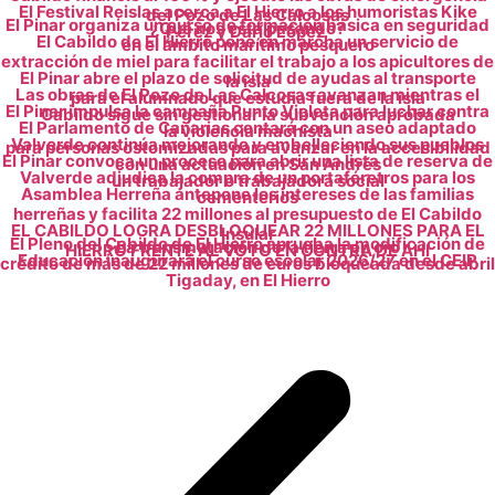
El Festival Reislas acerca a El Hierro a los humoristas Kike
del Pozo de Las Calcosas
El Pinar organiza un curso de formación básica en seguridad
¿Qué nos está pasando?
Pérez y Darío López
El Cabildo de El Hierro pone en marcha un servicio de
en el ámbito marítimo pesquero
extracción de miel para facilitar el trabajo a los apicultores de
El Pinar abre el plazo de solicitud de ayudas al transporte
la isla
Las obras de El Pozo de Las Calcosas avanzan mientras el
para el alumnado que estudia fuera de la isla
El Pinar impulsa la campaña Punto Violeta para luchar contra
Cabildo sigue sin gestionar la subvención aprobada
El Parlamento de Canarias contará con un aseo adaptado
la violencia machista
Valverde continúa mejorando y embelleciendo sus pueblos
para personas ostomizadas para avanzar en la accesibilidad
El Pinar convoca un proceso para abrir una lista de reserva de
con una actuación en San Andrés
Valverde adjudica la compra de un portaféretros para los
un trabajador o trabajadora social
Asamblea Herreña antepone los intereses de las familias
cementerios
herreñas y facilita 22 millones al presupuesto de El Cabildo
EL CABILDO LOGRA DESBLOQUEAR 22 MILLONES PARA EL
Insular
El Pleno del Cabildo de El Hierro aprueba la modificación de
La transmutación de la tierra en oro
HIERRO FRENTE AL VOTO EN CONTRA DE AHI
Educación inaugurará el curso escolar 2026/27 en el CEIP
crédito de más de 22 millones de euros bloqueada desde abril
Tigaday, en El Hierro