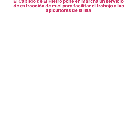
El Cabildo de El Hierro pone en marcha un servicio
de extracción de miel para facilitar el trabajo a los
apicultores de la isla