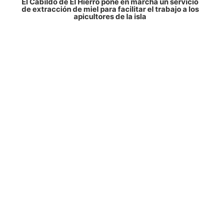
El Cabildo de El Hierro pone en marcha un servicio
de extracción de miel para facilitar el trabajo a los
apicultores de la isla