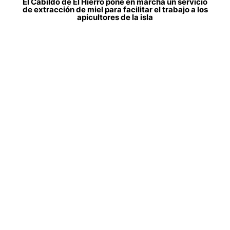
El Cabildo de El Hierro pone en marcha un servicio
de extracción de miel para facilitar el trabajo a los
apicultores de la isla