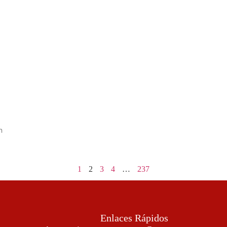
n
1
2
3
4
…
237
Enlaces Rápidos