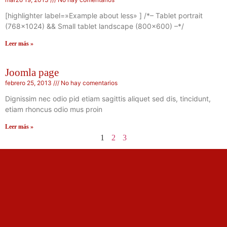
[highlighter label=»Example about less» ] /*– Tablet portrait
(768×1024) && Small tablet landscape (800×600) –*/
Leer más »
Joomla page
febrero 25, 2013
No hay comentarios
Dignissim nec odio pid etiam sagittis aliquet sed dis, tincidunt,
etiam rhoncus odio mus proin
Leer más »
1
2
3