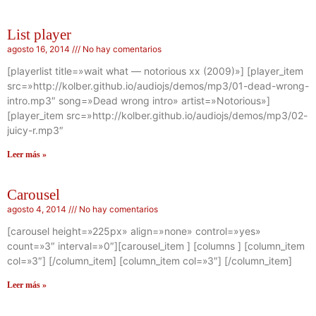
List player
agosto 16, 2014
No hay comentarios
[playerlist title=»wait what — notorious xx (2009)»] [player_item
src=»http://kolber.github.io/audiojs/demos/mp3/01-dead-wrong-
intro.mp3″ song=»Dead wrong intro» artist=»Notorious»]
[player_item src=»http://kolber.github.io/audiojs/demos/mp3/02-
juicy-r.mp3″
Leer más »
Carousel
agosto 4, 2014
No hay comentarios
[carousel height=»225px» align=»none» control=»yes»
count=»3″ interval=»0″][carousel_item ] [columns ] [column_item
col=»3″] [/column_item] [column_item col=»3″] [/column_item]
Leer más »