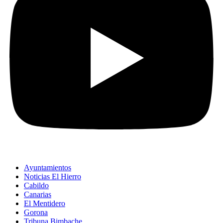
Ayuntamientos
Noticias El Hierro
Cabildo
Canarias
El Mentidero
Gorona
Tribuna Bimbache