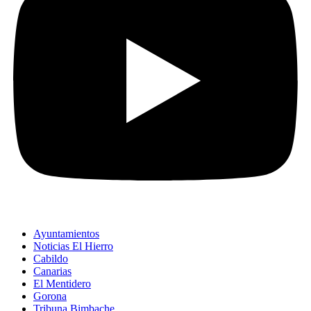
Ayuntamientos
Noticias El Hierro
Cabildo
Canarias
El Mentidero
Gorona
Tribuna Bimbache