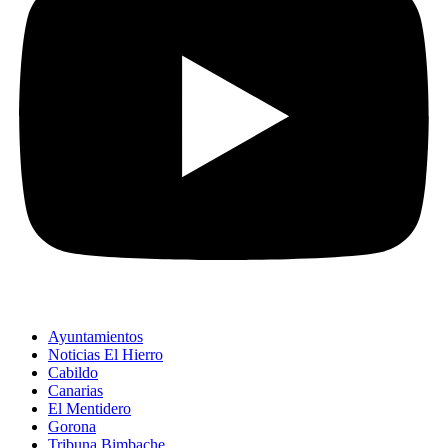
Ayuntamientos
Noticias El Hierro
Cabildo
Canarias
El Mentidero
Gorona
Tribuna Bimbache