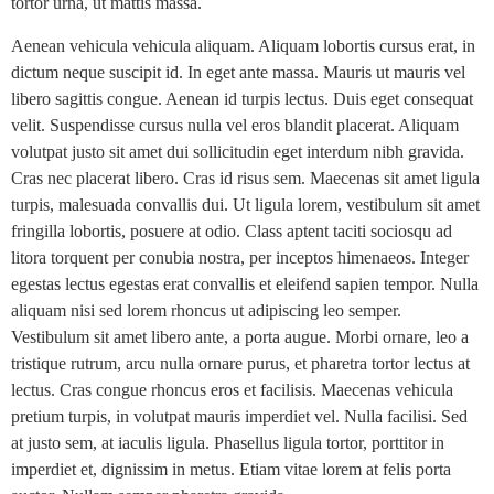
tortor urna, ut mattis massa.
Aenean vehicula vehicula aliquam. Aliquam lobortis cursus erat, in
dictum neque suscipit id. In eget ante massa. Mauris ut mauris vel
libero sagittis congue. Aenean id turpis lectus. Duis eget consequat
velit. Suspendisse cursus nulla vel eros blandit placerat. Aliquam
volutpat justo sit amet dui sollicitudin eget interdum nibh gravida.
Cras nec placerat libero. Cras id risus sem. Maecenas sit amet ligula
turpis, malesuada convallis dui. Ut ligula lorem, vestibulum sit amet
fringilla lobortis, posuere at odio. Class aptent taciti sociosqu ad
litora torquent per conubia nostra, per inceptos himenaeos. Integer
egestas lectus egestas erat convallis et eleifend sapien tempor. Nulla
aliquam nisi sed lorem rhoncus ut adipiscing leo semper.
Vestibulum sit amet libero ante, a porta augue. Morbi ornare, leo a
tristique rutrum, arcu nulla ornare purus, et pharetra tortor lectus at
lectus. Cras congue rhoncus eros et facilisis. Maecenas vehicula
pretium turpis, in volutpat mauris imperdiet vel. Nulla facilisi. Sed
at justo sem, at iaculis ligula. Phasellus ligula tortor, porttitor in
imperdiet et, dignissim in metus. Etiam vitae lorem at felis porta