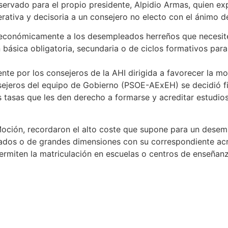
eservado para el propio presidente, Alpidio Armas, quien ex
ativa y decisoria a un consejero no electo con el ánimo de 
 económicamente a los desempleados herreños que necesiten 
básica obligatoria, secundaria o de ciclos formativos para 
ente por los consejeros de la AHI dirigida a favorecer la 
ejeros del equipo de Gobierno (PSOE-AExEH) se decidió fi
as tasas que les den derecho a formarse y acreditar estudio
oción, recordaron el alto coste que supone para un desemp
sados o de grandes dimensiones con su correspondiente acr
permiten la matriculación en escuelas o centros de enseña