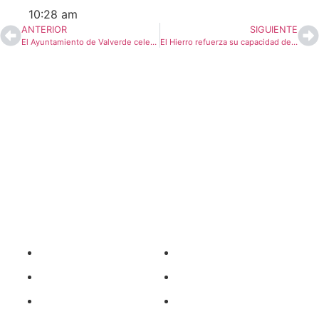
10:28 am
ANTERIOR
SIGUIENTE
El Ayuntamiento de Valverde celebró el Pleno Ordinario del mes de febrero
El Hierro refuerza su capacidad de respuesta ante emergencias con las III Jornadas Técnicas de Protección Civil
Enlaces Rápidos
Ayuntamientos
Gorona
Noticias El Hierro
Tribuna Bimbache
Cabildo
Deporte