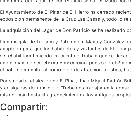
La compra del Lagar de Don Patricio se ha realizado con f
El Ayuntamiento de El Pinar de El Hierro ha cerrado reciente
exposición permanente de la Cruz Las Casas y, todo lo rela
La adquisición del Lagar de Don Patricio se ha realizado 
La concejala de Turismo y Patrimonio, Magaly González, ex
adaptado para que los habitantes y visitantes de El Pinar 
se rehabilitará teniendo en cuenta el trabajo que se desa
con el máximo secretismo y discreción, pues solo el 2 de 
el patrimonio cultural como polo de atracción turística, b
Por su parte, el alcalde de El Pinar, Juan Miguel Padrón Br
y arraigadas del municipio. “Debemos trabajar en la conser
mismo, manifiesta el agradecimiento a los antiguos propiet
Compartir: