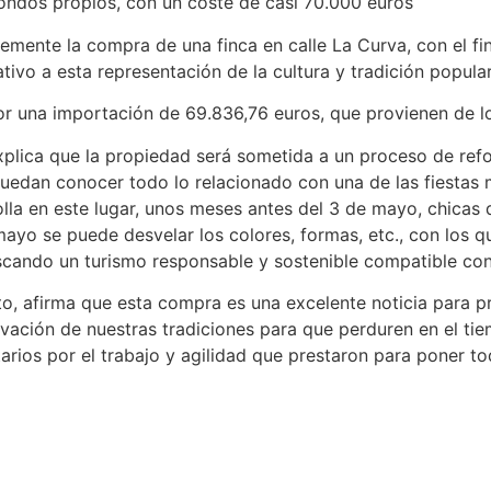
ondos propios, con un coste de casi 70.000 euros
mente la compra de una finca en calle La Curva, con el fin de
tivo a esta representación de la cultura y tradición popula
por una importación de 69.836,76 euros, que provienen de 
plica que la propiedad será sometida a un proceso de refo
puedan conocer todo lo relacionado con una de las fiestas 
rrolla en este lugar, unos meses antes del 3 de mayo, chic
mayo se puede desvelar los colores, formas, etc., con los 
uscando un turismo responsable y sostenible compatible con
ito, afirma que esta compra es una excelente noticia para p
vación de nuestras tradiciones para que perduren en el tie
arios por el trabajo y agilidad que prestaron para poner to