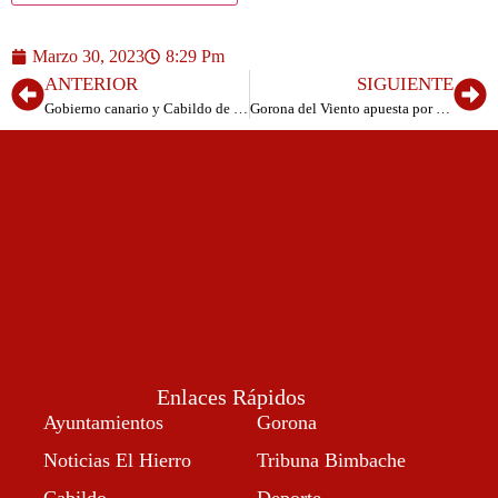
Marzo 30, 2023
8:29 Pm
ANTERIOR
SIGUIENTE
Gobierno canario y Cabildo de El Hierro trabajan en un convenio para mejorar la producción de piña tropical en la isla
Gorona del Viento apuesta por la solar fotovoltaica
Enlaces Rápidos
Ayuntamientos
Gorona
Noticias El Hierro
Tribuna Bimbache