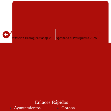
ANTERIOR
SIGUIENTE
Transición Ecológica trabaja en un plan estratégico para recuperar y desarrollar la higuera y el almendro en El Hierro
Aprobado el Presupuesto 2025 del Cabildo de El Hierro por 58,16 millones de euros
Enero 15, 2025
Enlaces Rápidos
Ayuntamientos
Gorona