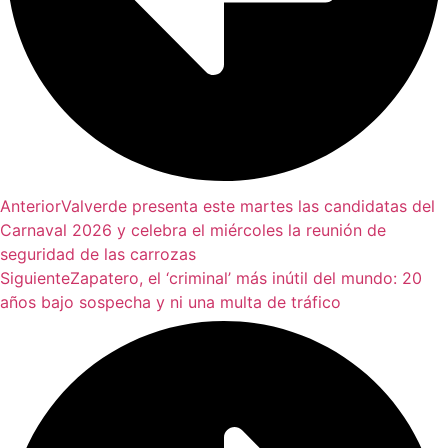
Anterior
Valverde presenta este martes las candidatas del
Carnaval 2026 y celebra el miércoles la reunión de
seguridad de las carrozas
Siguiente
Zapatero, el ‘criminal’ más inútil del mundo: 20
años bajo sospecha y ni una multa de tráfico