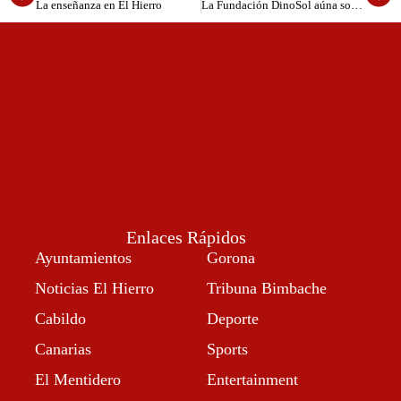
La enseñanza en El Hierro
La Fundación DinoSol aúna solidaridad y deportes con la entrega de 1.000 kilos de productos al Banco de Alimentos de Tenerife en el marco de ExpoDeca 25
Enlaces Rápidos
Ayuntamientos
Gorona
Noticias El Hierro
Tribuna Bimbache
Cabildo
Deporte
Canarias
Sports
El Mentidero
Entertainment