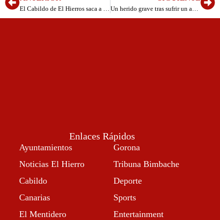
El Cabildo de El Hierros saca a licitación las obras del Eco Paseo Ciclista entre Los Mocanes y Punta Grande
Un herido grave tras sufrir un accidente de tráfico en El Hierro
Enlaces Rápidos
Ayuntamientos
Gorona
Noticias El Hierro
Tribuna Bimbache
Cabildo
Deporte
Canarias
Sports
El Mentidero
Entertainment