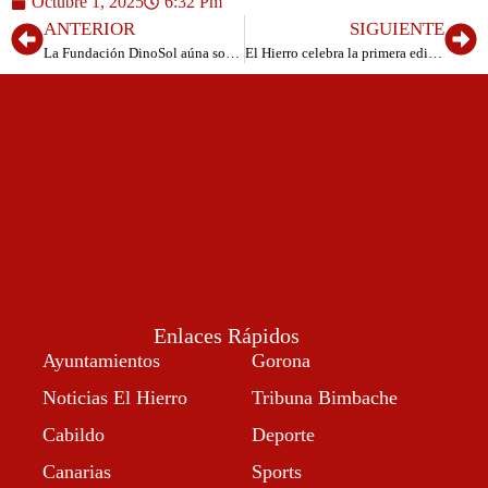
Octubre 1, 2025
6:32 Pm
ANTERIOR
SIGUIENTE
La Fundación DinoSol aúna solidaridad y deportes con la entrega de 1.000 kilos de productos al Banco de Alimentos de Tenerife en el marco de ExpoDeca 25
El Hierro celebra la primera edición de la pasarela “El Hierro Moda con Alma”
Enlaces Rápidos
Ayuntamientos
Gorona
Noticias El Hierro
Tribuna Bimbache
Cabildo
Deporte
Canarias
Sports