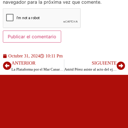
navegador para la próxima vez que comente.
Octubre 31, 2024
10:11 Pm
ANTERIOR
SIGUIENTE
La Plataforma por el Mar Canario organizó ayer con éxito un debate sobre el futuro de Canarias: ¿Islas o Archipiélago?
Astrid Pérez asiste al acto del ejercicio de adiestramiento aéreo “Sirio 24” del Ejército del Aire y del Espacio con el Rey Felipe VI