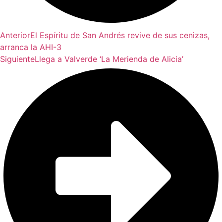
Anterior
El Espíritu de San Andrés revive de sus cenizas,
arranca la AHI-3
Siguiente
Llega a Valverde ‘La Merienda de Alicia’