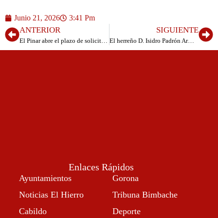
Junio 21, 2026
3:41 Pm
ANTERIOR
SIGUIENTE
El Pinar abre el plazo de solicitud de plazas para el Campamento de Verano 2026
El herreño D. Isidro Padrón Armas invitado al Comité Científico de la 17° Conferencia Internacional sobre Navegación Marítima y Seguridad en el Transporte Marítimo TransNav
Enlaces Rápidos
Ayuntamientos
Gorona
Noticias El Hierro
Tribuna Bimbache
Cabildo
Deporte