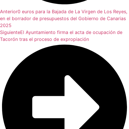
Anterior
0 euros para la Bajada de La Virgen de Los Reyes,
en el borrador de presupuestos del Gobierno de Canarias
2025
Siguiente
El Ayuntamiento firma el acta de ocupación de
Tacorón tras el proceso de expropiación