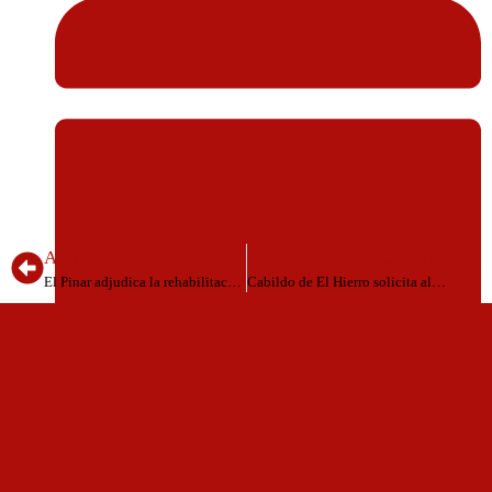
ANTERIOR
SIGUIENTE
El Pinar adjudica la rehabilitación del inmueble que albergará la exposición de la Cruz de Las Casas
Cabildo de El Hierro solicita al Gobierno que mantenga la actual sede de Bachillerato
Agosto 3, 2025