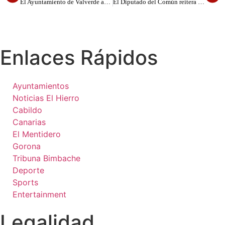
El Ayuntamiento de Valverde aprueba los Presupuestos de 2026 tras un pleno marcado por el recuerdo a Antonio Chinea
El Diputado del Común reitera que el Ayuntamiento de La Frontera sigue sin entregar la documentación solicitada
Enlaces Rápidos
Ayuntamientos
Noticias El Hierro
Cabildo
Canarias
El Mentidero
Gorona
Tribuna Bimbache
Deporte
Sports
Entertainment
Legalidad