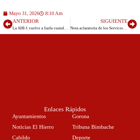
Mayo 31, 2026
8:10 Am
ANTERIOR
SIGUIENTE
La AHI-1 vuelve a liarla cuando tiene que convocar a «sus afiliados»
Nota aclaratoria de los Servicios Sociales del Ayuntamiento de Valverde
Enlaces Rápidos
Ayuntamientos
Gorona
Noticias El Hierro
Tribuna Bimbache
Cabildo
Deporte