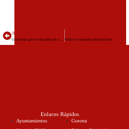
ANTERIOR
SIGUIENTE
Un herido grave tras sufrir un accidente de tráfico en El Hierro
Fallece el maestro del pito herreño, Marcelino Morales
Agosto 18, 2024
Enlaces Rápidos
Ayuntamientos
Gorona