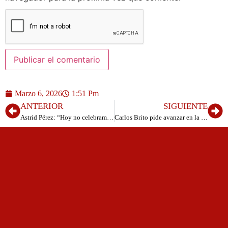
Marzo 6, 2026
1:51 Pm
ANTERIOR
SIGUIENTE
Astrid Pérez: “Hoy no celebramos la perfección, celebramos el coraje cotidiano de las mujeres que sostienen Canarias
Carlos Brito pide avanzar en la reanudación del servicio de Naviera Armas para reforzar la competitividad del transporte marítimo