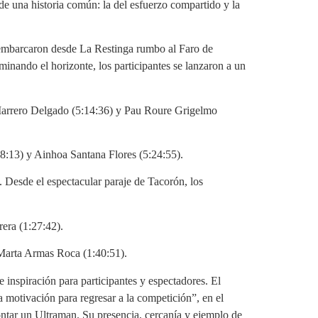
de una historia común: la del esfuerzo compartido y la
s embarcaron desde La Restinga rumbo al Faro de
minando el horizonte, los participantes se lanzaron a un
 Marrero Delgado (5:14:36) y Pau Roure Grigelmo
18:13) y Ainhoa Santana Flores (5:24:55).
a. Desde el espectacular paraje de Tacorón, los
era (1:27:42).
 Marta Armas Roca (1:40:51).
inspiración para participantes y espectadores. El
a motivación para regresar a la competición”, en el
ontar un Ultraman. Su presencia, cercanía y ejemplo de