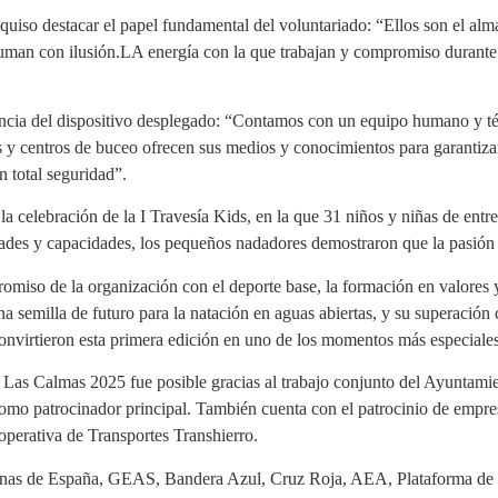
quiso destacar el papel fundamental del voluntariado: “Ellos son el alma
man con ilusión.LA energía con la que trabajan y compromiso durante
tancia del dispositivo desplegado: “Contamos con un equipo humano y té
 y centros de buceo ofrecen sus medios y conocimientos para garantizar 
n total seguridad”.
a celebración de la I Travesía Kids, en la que 31 niños y niñas de entr
dades y capacidades, los pequeños nadadores demostraron que la pasión
romiso de la organización con el deporte base, la formación en valores y
a semilla de futuro para la natación en aguas abiertas, y su superación
es convirtieron esta primera edición en uno de los momentos más especial
Las Calmas 2025 fue posible gracias al trabajo conjunto del Ayuntamie
como patrocinador principal. También cuenta con el patrocinio de empr
erativa de Transportes Transhierro.
inas de España, GEAS, Bandera Azul, Cruz Roja, AEA, Plataforma de 