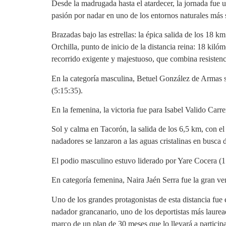
Desde la madrugada hasta el atardecer, la jornada fue u
pasión por nadar en uno de los entornos naturales más
Brazadas bajo las estrellas: la épica salida de los 1
Orchilla, punto de inicio de la distancia reina: 18 kil
recorrido exigente y majestuoso, que combina resistenc
En la categoría masculina, Betuel González de Armas 
(5:15:35).
En la femenina, la victoria fue para Isabel Valido Ca
Sol y calma en Tacorón, la salida de los 6,5 km, con el 
nadadores se lanzaron a las aguas cristalinas en busca 
El podio masculino estuvo liderado por Yare Cocera (
En categoría femenina, Naira Jaén Serra fue la gran v
Uno de los grandes protagonistas de esta distancia fue
nadador grancanario, uno de los deportistas más lauread
marco de un plan de 30 meses que lo llevará a partici