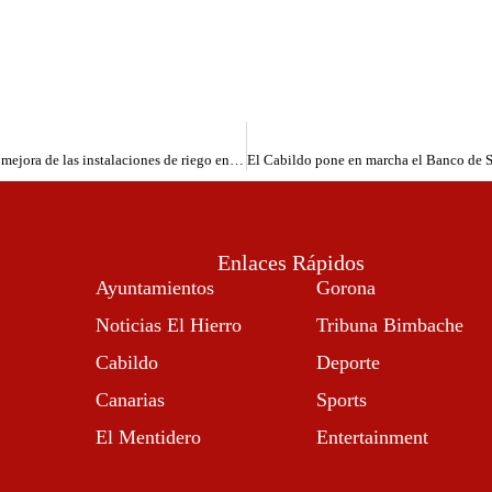
Casañas(PP) exige a Quintero(AHI-CC) un impulso para la mejora de las instalaciones de riego en El Hierro
Enlaces Rápidos
Ayuntamientos
Gorona
Noticias El Hierro
Tribuna Bimbache
Cabildo
Deporte
Canarias
Sports
El Mentidero
Entertainment