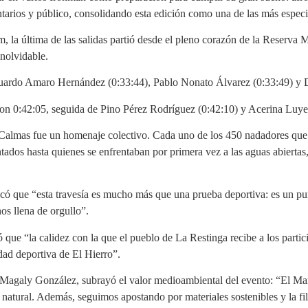
tarios y público, consolidando esta edición como una de las más especi
km, la última de las salidas partió desde el pleno corazón de la Reserv
inolvidable.
Eduardo Amaro Hernández (0:33:44), Pablo Nonato Álvarez (0:33:49) y
 con 0:42:05, seguida de Pino Pérez Rodríguez (0:42:10) y Acerina Luy
 Calmas fue un homenaje colectivo. Cada uno de los 450 nadadores que s
ados hasta quienes se enfrentaban por primera vez a las aguas abiertas
acó que “esta travesía es mucho más que una prueba deportiva: es un pun
nos llena de orgullo”.
ue “la calidez con la que el pueblo de La Restinga recibe a los partici
dad deportiva de El Hierro”.
, Magaly González, subrayó el valor medioambiental del evento: “El Mar
atural. Además, seguimos apostando por materiales sostenibles y la filoso