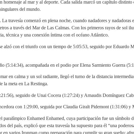
n homenaje al mar y al deporte. Cada salida marcó un capítulo distinto 
 singulares del mundo.
8 km. La travesía comenzó en plena noche, cuando nadadores y nadadora
ómetros a través del Mar de Las Calmas. Con los primeros rayos de sol ilu
ia, técnica y una conexión íntima con el océano Atlántico.
se alzó con el triunfo con un tiempo de 5:05:53, seguido por Eduardo
rreño (5:14:34), acompañada en el podio por Elena Sarmiento Guerra (5:
mar en calma y un sol radiante, llegó el turno de la distancia intermedi
de la meta en La Restinga.
1:21:56), seguido de Unai Cocera (1:27:24) y Arnaudis Domínguez Cabr
encedora con 1:29:00, seguida por Claudia Giralt Pidemont (1:31:06) y
 el paralímpico Enhamed Enhamed, cuya participación fue un símbolo de 
os del país, explicó que esta travesía ha supuesto para él “una poderos
par en varios Ironman como preparación para cumplir su gran sueño: afr