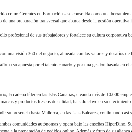
do como Gerentes en Formación – se consolida como una herramienta cl
o de una preparación transversal que abarca desde la gestión operativa ha
rollo profesional de sus trabajadores y fortalece su cultura corporativa 
con una visión 360 del negocio, alineada con los valores y desafíos de 
ma su apuesta por el talento canario y por una gestión basada en el co
io, la cadena líder en las Islas Canarias, creando más de 10.000 empleos
 marcas y productos frescos de calidad, ha sido clave en su crecimiento
ndir su presencia hasta Mallorca, en las Islas Baleares, continuando así 
en ambas comunidades autónomas y opera bajo las enseñas HiperDino, 
amente a la preparación de pedidos online. Además y fruto de su alianz