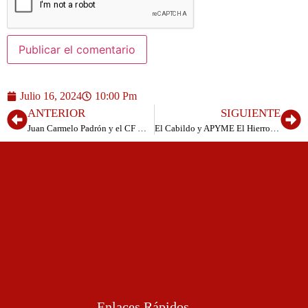
Julio 16, 2024
10:00 Pm
ANTERIOR
SIGUIENTE
Juan Carmelo Padrón y el CF Moneiba, Premios Amador 2024
El Cabildo y APYME El Hierro, ponen en marcha un Programa Formativo para el Fortalecimiento del Tejido Empresarial y Reducción del Desempleo
Enlaces Rápidos