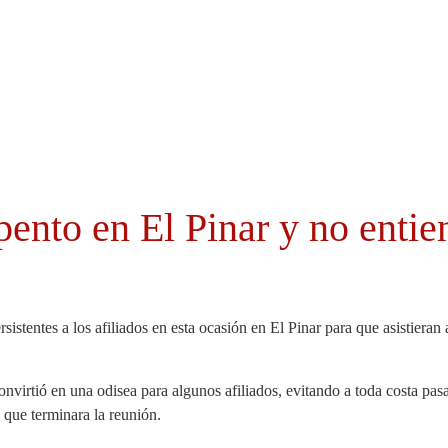
Cabildo
Canarias
El Mentidero
Gorona
pento en El Pinar y no ent
ersistentes a los afiliados en esta ocasión en El Pinar para que asistier
onvirtió en una odisea para algunos afiliados, evitando a toda costa pasar
que terminara la reunión.