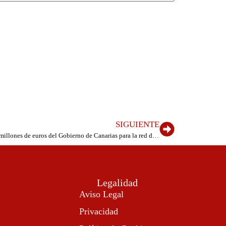
SIGUIENTE
Carlos Brito celebra la inversión de 7,55 millones de euros del Gobierno de Canarias para la red de riego de apoyo de San Andrés-Isora
Legalidad
Aviso Legal
Privacidad