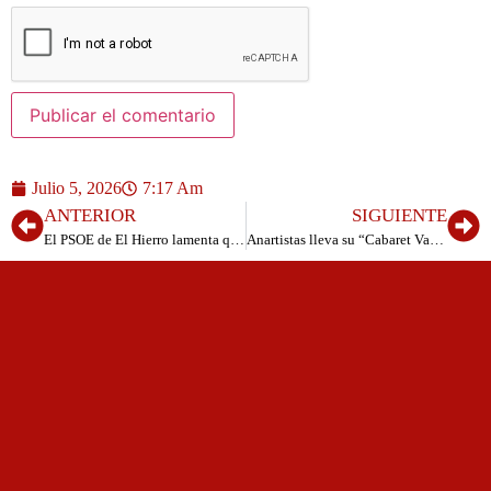
Julio 5, 2026
7:17 Am
ANTERIOR
SIGUIENTE
El PSOE de El Hierro lamenta que AHI y Asamblea Herreña llevan el bloqueo político del Cabildo a un extremo sin precedentes
Anartistas lleva su “Cabaret Varieté” a la Sala Asabanos de Valverde