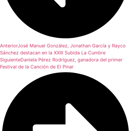
Anterior
José Manuel González, Jonathan García y Rayco
Sánchez destacan en la XXIII Subida La Cumbre
Siguiente
Daniela Pérez Rodríguez, ganadora del primer
Festival de la Canción de El Pinar