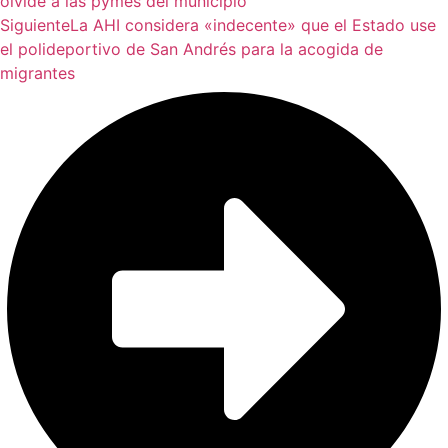
olvide a las pymes del municipio
Siguiente
La AHI considera «indecente» que el Estado use
el polideportivo de San Andrés para la acogida de
migrantes