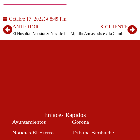
Octubre 17, 2022
8:49 Pm
ANTERIOR
SIGUIENTE
El Hospital Nuestra Señora de los Reyes habilita un baño adaptado para personas ostomizadas
Alpidio Armas asiste a la Comisión General de Cabildos
Enlaces Rápidos
Ayuntamientos
Gorona
Noticias El Hierro
Tribuna Bimbache