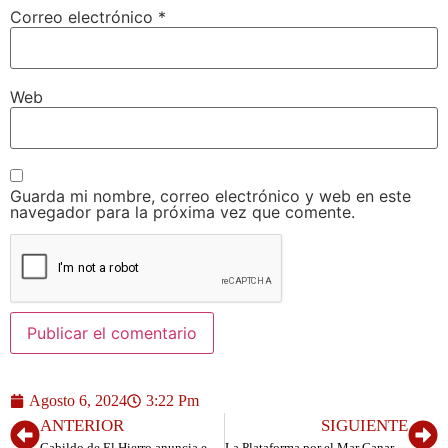
Correo electrónico
*
Web
Guarda mi nombre, correo electrónico y web en este
navegador para la próxima vez que comente.
Agosto 6, 2024
3:22 Pm
ANTERIOR
SIGUIENTE
Cabildo de El Hierro anuncia el inicio de obras del falso túnel de Pie de Bascos y cortes de tráfico en la HI-500
La Plataforma por el Mar Canario: El Parque Nacional Marino en El Hierro sería un orgullo y éxito para nuestra isla, a nivel Mundial