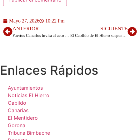
Mayo 27, 2026
10:22 Pm
ANTERIOR
SIGUIENTE
Puertos Canarios invita al acto del Papa en Arguineguín a los oficiales del Puerto de La Restinga
El Cabildo de El Hierro suspende temporalmente las autorizaciones para la quema de rastrojos y restos vegetales agrícolas o forestales en toda la isla
Enlaces Rápidos
Ayuntamientos
Noticias El Hierro
Cabildo
Canarias
El Mentidero
Gorona
Tribuna Bimbache