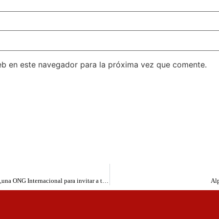
eb en este navegador para la próxima vez que comente.
Visita al Ayuntamiento de Valverde de Naves de Esperanza,una ONG Internacional para invitar a todas las personas que quieran a sumarse como voluntarios
Alp