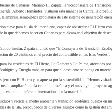
bierno de Canarias, Mariano H. Zapata; la viceconsejera de Transición
e Energía, Alberto Hernández, visitaron esta mañana la Central Hidroeó
 la empresa semipública propietaria de este sistema de generación ener
ión clave para la isla del meridiano, capaz de abastecer a El Hierro co
de lo que debemos hacer en Canarias para alcanzar el objetivo de des
abildo Insular, Zapata anunció que “la Consejería de Transición Ecoló
ación de 20 céntimos en el precio del combustible en las Islas Verdes”.
ara los residentes de El Hierro, La Gomera y La Palma, afectadas por u
Ecológica y Energía trabajan para que el descuento se ponga en marcha 
sejero con El Hierro y su apuesta por la sostenibilidad. “Hemos visit
tos de ampliación de la central hidroeólica y el nuevo gran proyecto ag
que es todo un referente internacional en la materia”.
duos y reciclaje, medio ambiente y transición ecológica puestos en ma
ldes de la isla, preocupados de diversos asuntos como la gestión del ami