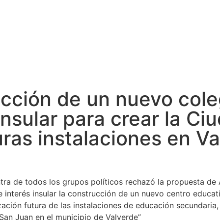
Cabildo
Canarias
El Mentidero
Gorona
ción de un nuevo colegi
insular para crear la C
uras instalaciones en V
contra de todos los grupos políticos rechazó la propuesta 
nterés insular la construcción de un nuevo centro educati
zación futura de las instalaciones de educación secundaria,
 San Juan en el municipio de Valverde”