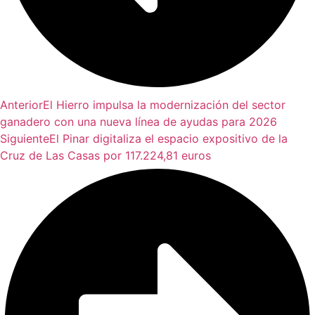
Anterior
El Hierro impulsa la modernización del sector
ganadero con una nueva línea de ayudas para 2026
Siguiente
El Pinar digitaliza el espacio expositivo de la
Cruz de Las Casas por 117.224,81 euros