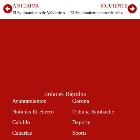
ANTERIOR
SIGUIENTE
El Ayuntamiento de Valverde organiza campamentos de Semana Santa para facilitar la conciliación familiar
El Ayuntamiento concede subvenciones a los grupos de bailarines del municipio y se reúne para evaluar su tramitación
Enlaces Rápidos
Ayuntamientos
Gorona
Noticias El Hierro
Tribuna Bimbache
Cabildo
Deporte
Canarias
Sports